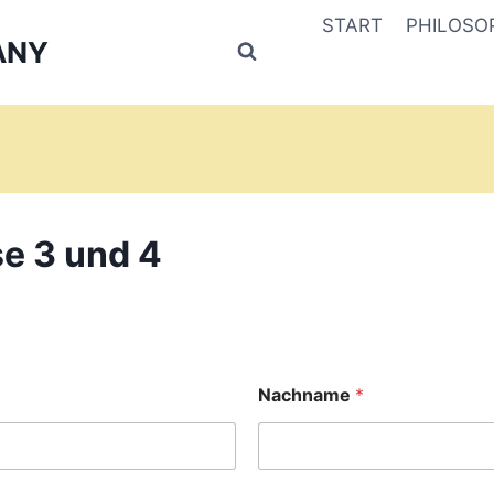
START
PHILOSO
ANY
e 3 und 4
Nachname
*