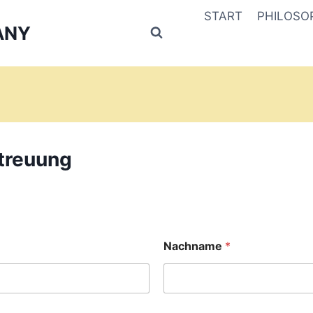
START
PHILOSO
ANY
treuung
Nachname
*